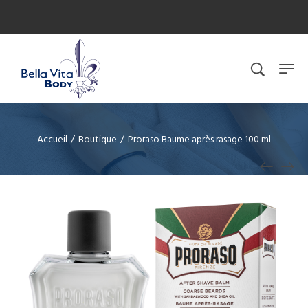
Accueil
/
Boutique
/
Proraso Baume après rasage 100 ml