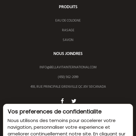
PRODUITS
EAU DE COLOGNE
RASAGE
SAVON
NOUS JOINDRES
INFO@BELLAVITAINTERNATIONAL.COM
(450) 562-2099
493, RUE PRINCIPALE GRENVILLE QC J0V 1J0 CANADA
Vos preferences de confidentialite
Nous utilisons des temoins pour accelerer votre
navigation, personnaliser votre experience et
© 2023BELLAVITA INTERNATIONAL TOUS DROITS
ameliorer continuellement notre site. En cliquant sur