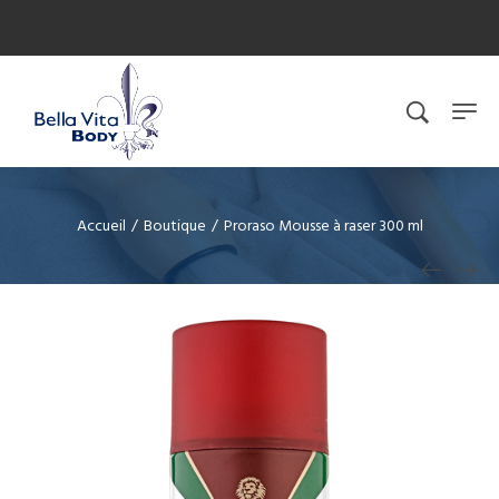
Accueil
/
Boutique
/
Proraso Mousse à raser 300 ml