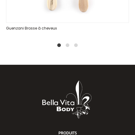
Guenzani Brosse à cheveux
1
2
4
PRODUITS